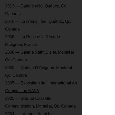
2013 — Galerie uNo, Québec, Qc.
Canada
2010 — La crémaillère, Québec, Qc.
Canada
2006 — La Rose et le Réséda.
Matignon, France
2006 — Galerie Saint Dizier, Montréal
Qc. Canada
2005 — Galerie D’Avignon, Montréal,
Qc. Canada
2005 —
Exposition de l’International Art
Compétition NAFA
2005 — Groupe
Cossette
Communication, Montréal, Qc. Canada
2004 — , Vienne, Autriche