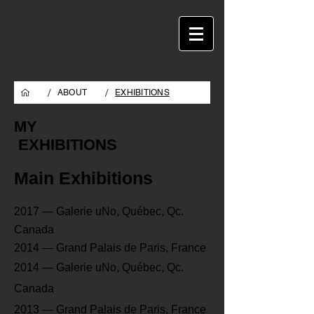
/
/
ABOUT
EXHIBITIONS
MY
EXHIBITIONS
Main Exhibitions
2017 — Galerie uNo, Québec, Qc.
Canada
2014 — Grand Palais de Paris, France
2014 — Galerie uNo, Québec, Qc.
Canada
2013 — Grand Palais de Paris, France