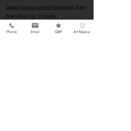
Galerie Espace Art et Patrimoine
, Baie-
Saint-Paul, Qc. Canada
Phone
Email
GBP
Art Majeur
Clara Grouazel – Permanent exhibition at
Galerie uNo, Québec City, Québec, Canada