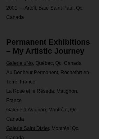
2001 — Artoît, Baie-Saint-Paul, Qc.
Canada
Permanent Exhibitions
– My Artistic Journey
Galerie uNo
, Québec, Qc. Canada
Au Bonheur Permanent, Rochefort-en-
Terre, France
La Rose et le Réséda, Matignon,
France
Galerie d’Avignon
, Montréal, Qc.
Canada
Galerie Saint Dizier
, Montréal Qc.
Canada