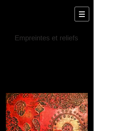
Empreintes et reliefs
Empreintes et reliefs
Infos et inscriptions:
courrier@claragrouazel.com
418.802.2135